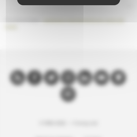
Prochaine étape :
quelques changements en cours de
route
...
Rss
Facebook
Twitter
Instagram
Linkedin
Youtube
Github
Ebay
© 1996-2026 — Freney.net