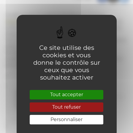
Ce petit projet m’a permis de découvrir Fritzing
(
http://fritzing.org/
), logiciel open source pour tracer les
schémas électroniques, câbler virtuellement les platines
d’essai et pour créer les circuits imprimés.
Tout n’est pas parfait dans ce logiciel, mais il est gratuit et
assez complet.
Ce site utilise des
Par exemple d’imperfection, ne me demandez pas
cookies et vous
pourquoi les capteurs de température (DS18D20) sont si
donne le contrôle sur
gros dans mon schéma, je n’ai pas la réponse…
😉
ceux que vous
souhaitez activer
Tout accepter
Tout refuser
Personnaliser