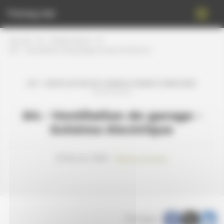
Panneau de gestion des cookies
Freney.net
Accueil
Projets divers
DIY - Ventilation de garage à base d’Arduino
DIY - VENTILATION DE GARAGE À BASE D’ARDUINO
#4 - Ventilation de garage -
Schéma électrique
23 février 2020 -
Patrice Freney
Partager :