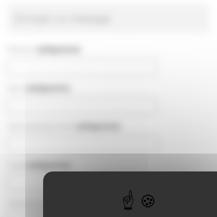
Envoyer un message
Prénom
(obligatoire)
Nom
(obligatoire)
Votre adresse email
(obligatoire)
Sujet
(obligatoire)
Texte de votre message
(obligatoire)