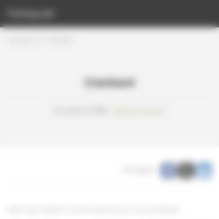
Panneau de gestion des cookies
Freney.net
Accueil
Contact
Contact
1er janvier 1996 -
Patrice Freney
Partager :
Merci de remplir ce formulaire pour me contacter.