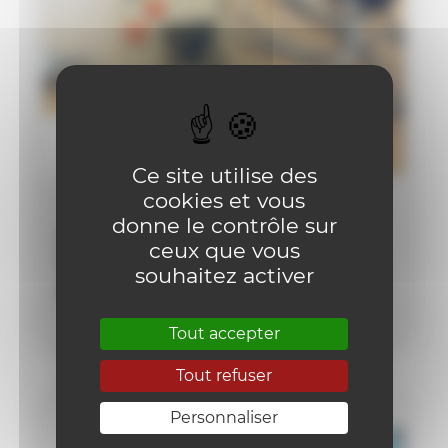
Actualités diverses et
variées…
Ce site utilise des
cookies et vous
Mardi 1 Avril
donne le contrôle sur
Annonce eBay pour le
ceux que vous
testeur de joysticks et
souhaitez activer
paddles Apple ][
Tout accepter
Tout refuser
Personnaliser