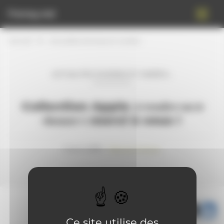
Panneau de gestion des cookies
Freney.net
Accueil
Actualités diverses et variées…
ACTUALITÉS DIVERSES ET VARIÉES…
Collection Apple à̶ ̶v̶e̶n̶d̶r̶e̶ ̶o̶u̶ ̶à̶
̶d̶o̶n̶n̶e̶r̶ : merci à vous !
2 avril 2018 -
Patrice Freney
Partager :
Ce site utilise des